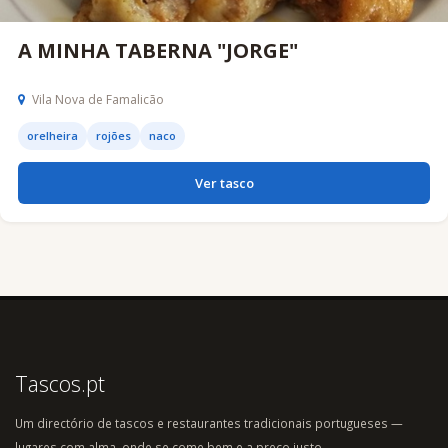
A MINHA TABERNA "JORGE"
Vila Nova de Famalicão
orelheira
rojões
naco
Ver tasco
Tascos.pt
Um directório de tascos e restaurantes tradicionais portugueses —
lugares com alma, onde se come bem e a preço justo.