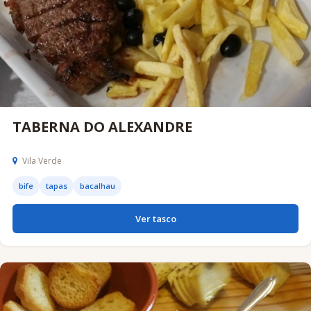
TABERNA DO ALEXANDRE
Vila Verde
bife
tapas
bacalhau
Ver tasco