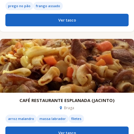
prego no pão
frango assado
Ver tasco
CAFÉ RESTAURANTE ESPLANADA (JACINTO)
Braga
arroz malandro
massa labrador
filetes
Ver tasco