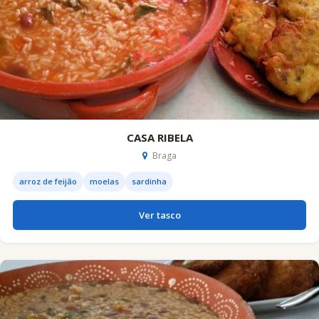
CASA RIBELA
Braga
arroz de feijão
moelas
sardinha
Ver tasco