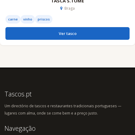
TASCA S.TOMÉ
Braga
carne
vinho
priscos
Ver tasco
Tascos.pt
Um directório de tascos e restaurantes tradicionais portugueses —
lugares com alma, onde se come bem e a preço justo.
Navegação