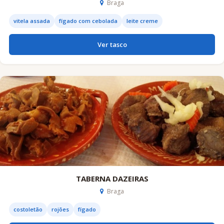
Braga
vitela assada
fígado com cebolada
leite creme
Ver tasco
TABERNA DAZEIRAS
Braga
costoletão
rojões
fígado