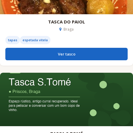
TASCA DO PAIOL
Braga
tapas
espetada vitela
Ver tasco