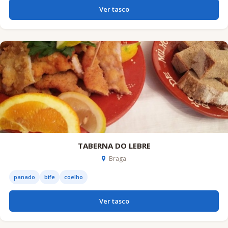
Ver tasco
TABERNA DO LEBRE
Braga
panado
bife
coelho
Ver tasco