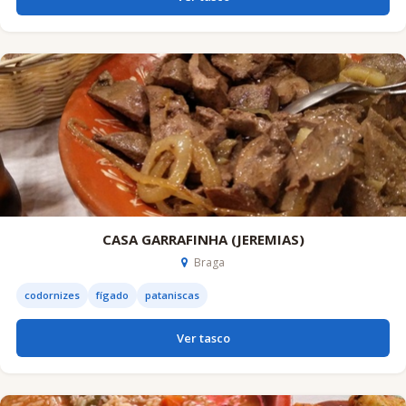
CASA GARRAFINHA (JEREMIAS)
Braga
codornizes
fígado
pataniscas
Ver tasco