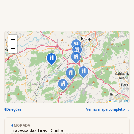
+
−
Leaflet
|
©
OSM
Direções
Ver no mapa completo →
MORADA
Travessa das Eiras - Cunha