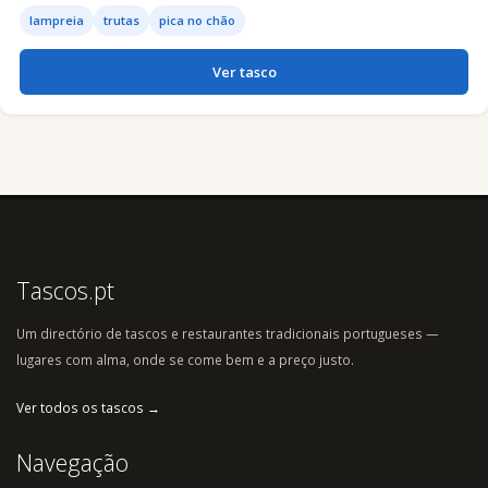
lampreia
trutas
pica no chão
Ver tasco
Tascos.pt
Um directório de tascos e restaurantes tradicionais portugueses —
lugares com alma, onde se come bem e a preço justo.
Ver todos os tascos →
Navegação