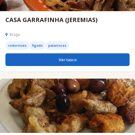
CASA GARRAFINHA (JEREMIAS)
Braga
codornizes
fígado
pataniscas
Ver tasco