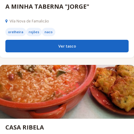
A MINHA TABERNA "JORGE"
Vila Nova de Famalicão
orelheira
rojões
naco
Ver tasco
CASA RIBELA