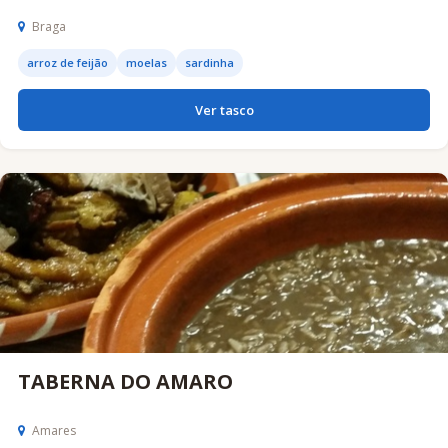
Braga
arroz de feijão
moelas
sardinha
Ver tasco
TABERNA DO AMARO
Amares