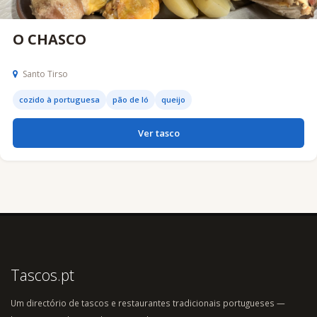
O CHASCO
Santo Tirso
cozido à portuguesa
pão de ló
queijo
Ver tasco
Tascos.pt
Um directório de tascos e restaurantes tradicionais portugueses —