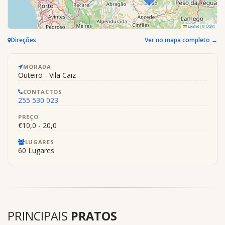
Leaflet
|
©
OSM
Direções
Ver no mapa completo →
MORADA
Outeiro - Vila Caiz
CONTACTOS
255 530 023
PREÇO
€10,0 - 20,0
LUGARES
60 Lugares
PRINCIPAIS
PRATOS