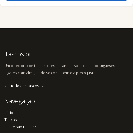
Tascos.pt
Um directório de tascos e restaurantes tradicionais portugueses —
lugares com alma, onde se come bem e a preço justo.
Ver todos os tascos →
Navegação
Início
Tascos
O que são tascos?