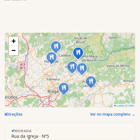
+
−
Leaflet
|
©
OSM
Direções
Ver no mapa completo →
MORADA
Rua da Igreja · Nº5