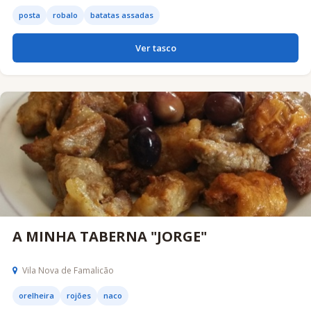
posta
robalo
batatas assadas
Ver tasco
A MINHA TABERNA "JORGE"
Vila Nova de Famalicão
orelheira
rojões
naco