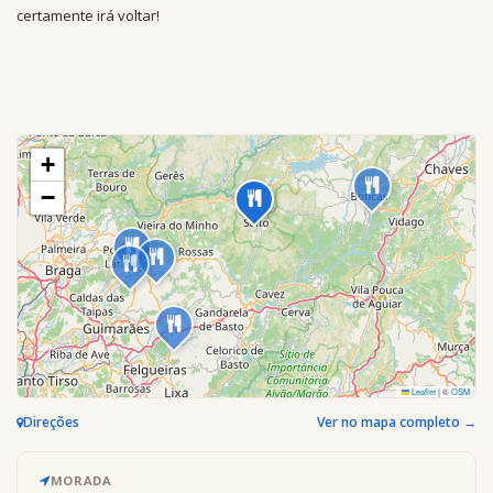
certamente irá voltar!
+
−
Leaflet
|
©
OSM
Direções
Ver no mapa completo →
MORADA