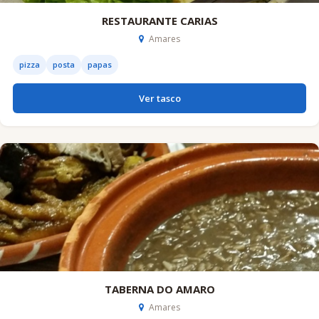
RESTAURANTE CARIAS
Amares
pizza
posta
papas
Ver tasco
TABERNA DO AMARO
Amares