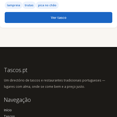
lampreia
trutas
pica no chão
Ver tasco
Tascos.pt
Um directório de tascos e restaurantes tradicionais portugueses —
lugares com alma, onde se come bem e a preço justo.
Navegação
Início
Tascos