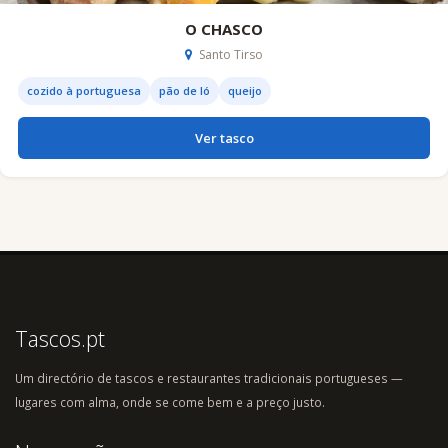
O CHASCO
Santo Tirso
cozido à portuguesa
pão de ló
queijo
Ver tasco
Tascos.pt
Um directório de tascos e restaurantes tradicionais portugueses —
lugares com alma, onde se come bem e a preço justo.