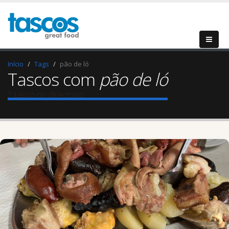
Início
Tags
pão de ló
Tascos com
pão de ló
1 tasco no directório.