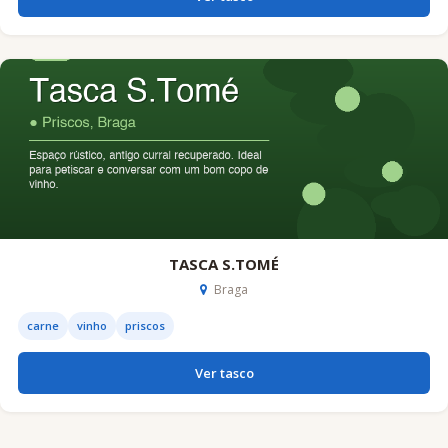
TASCA S.TOMÉ
Braga
carne
vinho
priscos
Ver tasco