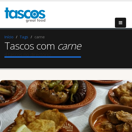
Início
Tags
carne
Tascos com
carne
4 tascos no directório.